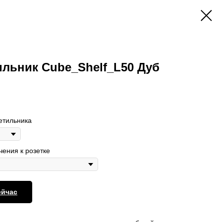
льник Cube_Shelf_L50 Дуб
етильника
ения к розетке
ейчас